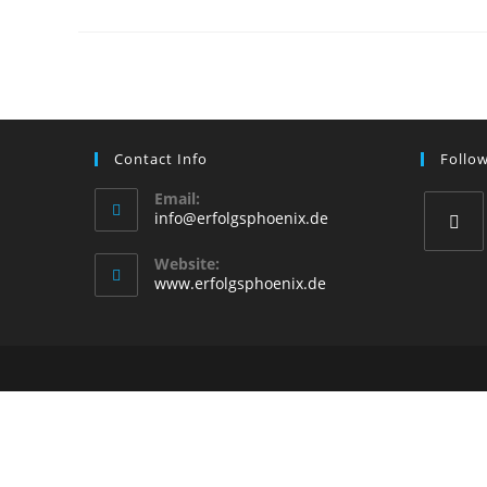
S&P
500
Contact Info
Follo
Email:
Opens
info@erfolgsphoenix.de
in
your
Website:
Opens
application
www.erfolgsphoenix.de
in
a
new
tab