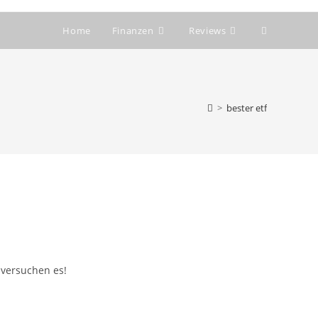
Website-
Home
Finanzen
Reviews
Suche
umschalten
>
bester etf
 versuchen es!