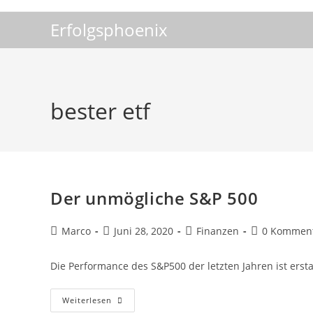
Zum
Erfolgsphoenix
Inhalt
springen
bester etf
Der unmögliche S&P 500
Beitrags-
Beitrag
Beitrags-
Beitrags-
Marco
Juni 28, 2020
Finanzen
0 Kommen
Autor:
veröffentlicht:
Kategorie:
Kommentare
Die Performance des S&P500 der letzten Jahren ist erst
Der
Weiterlesen
Unmögliche