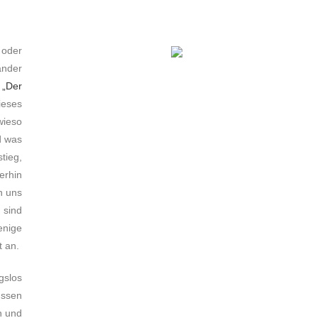
 oder
ander
„Der
eses
wieso
d was
tieg,
erhin
n uns
 sind
enige
t an.
gslos
üssen
n und