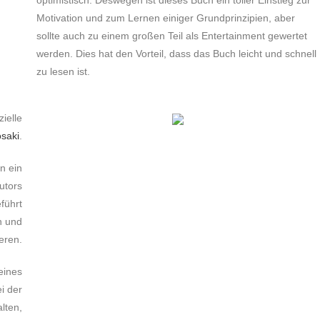
optimistisch. Deswegen ist dieses Buch ein toller Einstieg zur
Motivation und zum Lernen einiger Grundprinzipien, aber
sollte auch zu einem großen Teil als Entertainment gewertet
werden. Dies hat den Vorteil, dass das Buch leicht und schnell
zu lesen ist.
zielle
osaki
.
n ein
utors
führt
n und
eren.
eines
i der
lten,