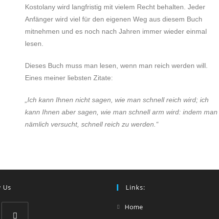
Kostolany wird langfristig mit vielem Recht behalten. Jeder
Anfänger wird viel für den eigenen Weg aus diesem Buch
mitnehmen und es noch nach Jahren immer wieder einmal
lesen.
Dieses Buch muss man lesen, wenn man reich werden will.
Eines meiner liebsten Zitate:
„Ich kann Ihnen nicht sagen, wie man schnell reich wird; ich
kann Ihnen aber sagen, wie man schnell arm wird: indem man
nämlich versucht, schnell reich zu werden.“
w Us
Links:
Home